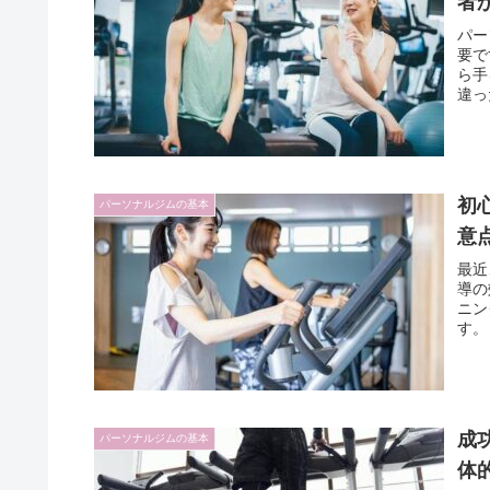
者
パー
要で
ら手
違っ
初
パーソナルジムの基本
意
最近
導の
ニン
す。
成
パーソナルジムの基本
体