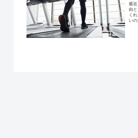
最近
由と
くれ
いの